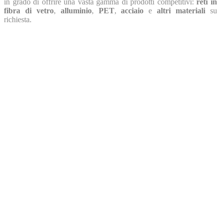
in grado di offrire una vasta gamma di prodotti competitivi:
reti in
fibra di vetro
,
alluminio
,
PET
,
acciaio
e
altri materiali
su
richiesta.