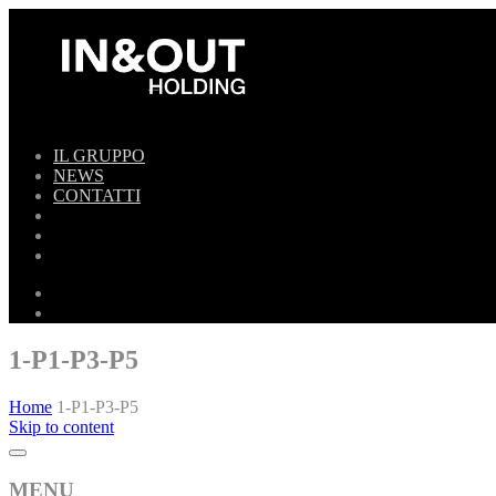
IL GRUPPO
NEWS
CONTATTI
1-P1-P3-P5
Home
1-P1-P3-P5
Skip to content
MENU