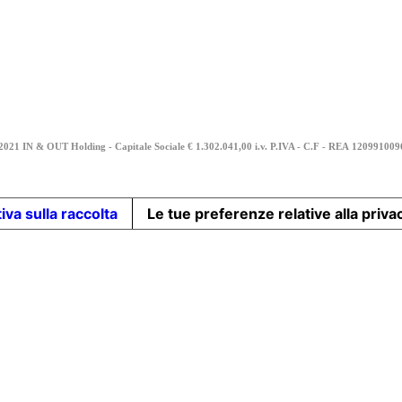
2021 IN & OUT Holding - Capitale Sociale € 1.302.041,00 i.v. P.IVA - C.F - REA
12099100
iva sulla raccolta
Le tue preferenze relative alla priva