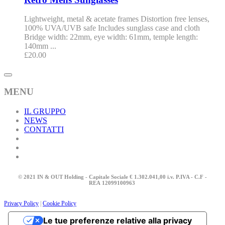
Lightweight, metal & acetate frames Distortion free lenses,
100% UVA/UVB safe Includes sunglass case and cloth
Bridge width: 22mm, eye width: 61mm, temple length:
140mm ...
£
20.00
MENU
IL GRUPPO
NEWS
CONTATTI
© 2021 IN & OUT Holding - Capitale Sociale € 1.302.041,00 i.v. P.IVA - C.F -
REA
12099100963
Privacy Policy
|
Cookie Policy
Le tue preferenze relative alla privacy