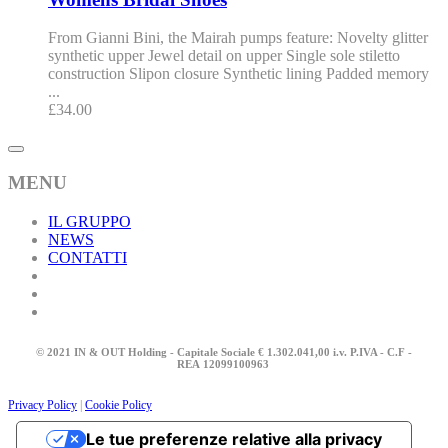
From Gianni Bini, the Mairah pumps feature: Novelty glitter
synthetic upper Jewel detail on upper Single sole stiletto
construction Slipon closure Synthetic lining Padded memory
...
£
34.00
MENU
IL GRUPPO
NEWS
CONTATTI
© 2021 IN & OUT Holding - Capitale Sociale € 1.302.041,00 i.v. P.IVA - C.F -
REA
12099100963
Privacy Policy
|
Cookie Policy
Le tue preferenze relative alla privacy