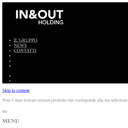
IL GRUPPO
NEWS
CONTATTI
Skip to content
Non è stato trovato nessun prodotto che corrisponde alla tua selezione
MENU