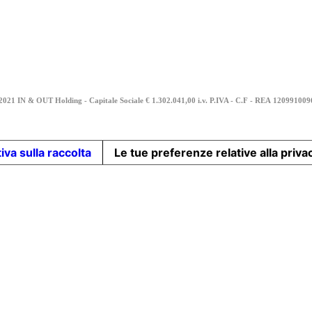
2021 IN & OUT Holding - Capitale Sociale € 1.302.041,00 i.v. P.IVA - C.F - REA
12099100
iva sulla raccolta
Le tue preferenze relative alla priva