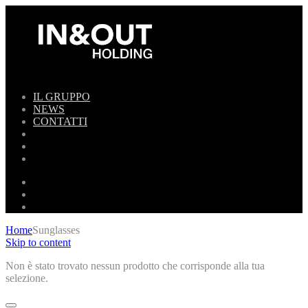
IL GRUPPO
NEWS
CONTATTI
Home
Sunglasses
Skip to content
Non è stato trovato nessun prodotto che corrisponde alla tua
selezione.